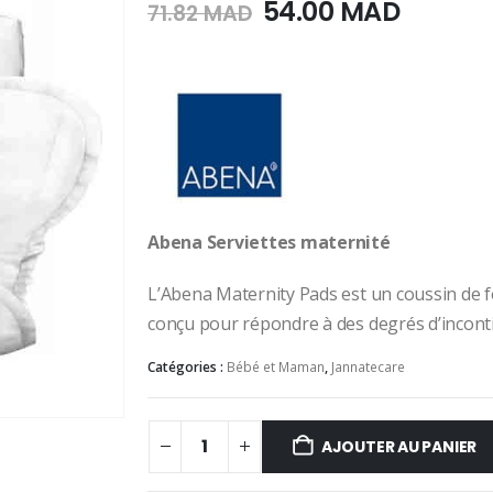
Le
Le
54.00
MAD
71.82
MAD
prix
prix
initial
actuel
était :
est :
71.82
54.00
MAD.
MAD.
Abena Serviettes maternité
L’Abena Maternity Pads est un coussin de
conçu pour répondre à des degrés d’inconti
Catégories :
Bébé et Maman
,
Jannatecare
AJOUTER AU PANIER