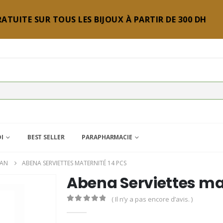
ATUITE SUR TOUS LES BIJOUX À PARTIR DE 300 DH
DI
BEST SELLER
PARAPHARMACIE
MAN
ABENA SERVIETTES MATERNITÉ 14 PCS
Abena Serviettes mat
( Il n’y a pas encore d’avis. )
0
Sur 5