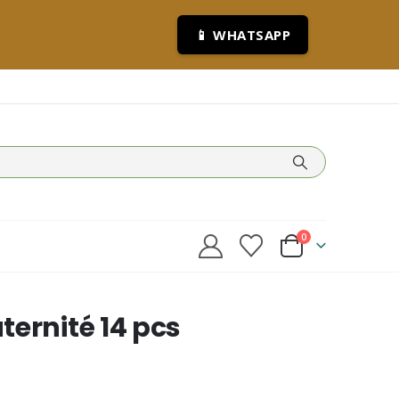
📱 WHATSAPP
0
ernité 14 pcs