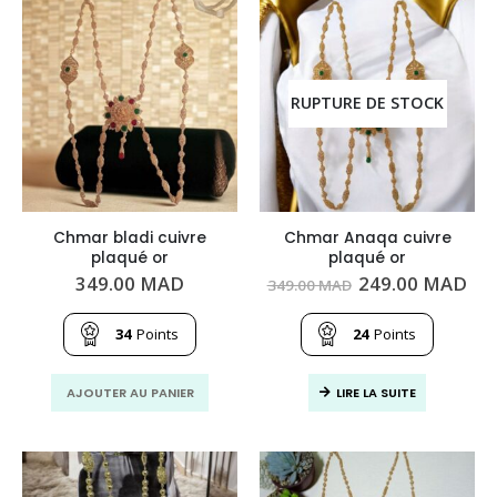
RUPTURE DE STOCK
Chmar bladi cuivre
Chmar Anaqa cuivre
plaqué or
plaqué or
Le
Le
349.00
MAD
249.00
MAD
349.00
MAD
prix
pri
initial
act
était :
est
34
Points
24
Points
349.00
249
MAD.
MA
AJOUTER AU PANIER
LIRE LA SUITE