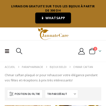
LIVRAISON GRATUITE SUR TOUS LES BIJOUX À PARTIR
DE 300 DH
📱 WHATSAPP
0
ACCUEIL
PARAPHARMACIE
BIJOUX BELDI
CHMAR CAFTAN
Chmar caftan plaqué or pour rehausser votre élégance pendant
vos fêtes et réceptions à prix très intéressants!
POSITION DU FILTRE