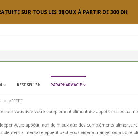
ATUITE SUR TOUS LES BIJOUX À PARTIR DE 300 DH
DI
BEST SELLER
PARAPHARMACIE
S
APPÉTIT
re.com vous livre votre complément alimentaire appétit maroc au meil
opper votre appétit, rien de mieux que des compléments alimentaires
mplément alimentaire appétit peut vous aider à manger ou à boire pl