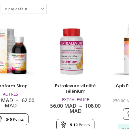
traform Sirop
Extralevure vitalité
Gph P
sélénium
AUTRES
MAD
–
62.00
EXTRALEVURE
250.00
M
Plage
MAD
56.00
MAD
–
108.00
de
Plage
MAD
prix :
de
5-6
Points
52.00
prix :
5-10
Points
MAD
56.00