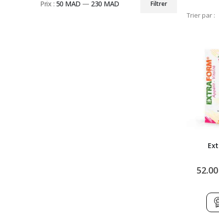
Prix :
50 MAD
—
230 MAD
Filtrer
Prix
Prix
Trier par :
min
max
Ex
52.00