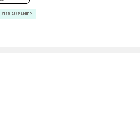
130.00
99.00
MAD.
MAD.
UTER AU PANIER