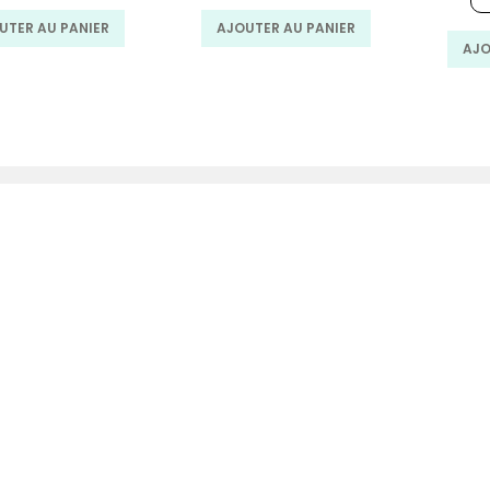
MAD.
MAD.
MAD.
MAD.
UTER AU PANIER
AJOUTER AU PANIER
AJO
SERVICE CLIENT
CGU
Mentions Légales
é. Ain Chock
Livraison
Service client
Programme fidélité