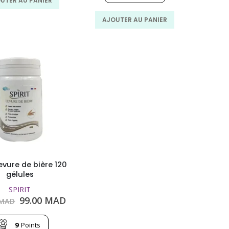
UTER AU PANIER
350.00
230.00
MAD.
MAD.
AJOUTER AU PANIER
Levure de bière 120
gélules
SPIRIT
Le
Le
99.00
MAD
MAD
prix
prix
initial
actuel
9
Points
était :
est :