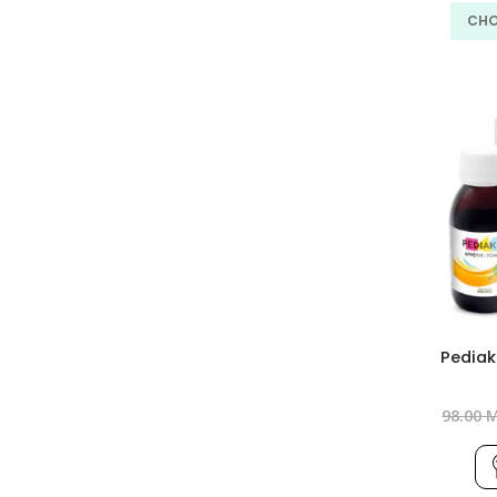
CHO
Pediak
98.00
M