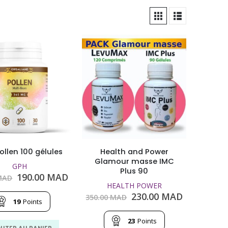
ollen 100 gélules
Health and Power
Glamour masse IMC
GPH
Plus 90
Le
Le
190.00
MAD
AD
prix
prix
HEALTH POWER
initial
actuel
Le
Le
230.00
MAD
350.00
MAD
19
Points
était :
est :
prix
prix
250.00
190.00
initial
actuel
MAD.
MAD.
23
Points
était :
est :