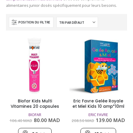
alimentaires junior dosés spécifiquement pour leurs besoins.
POSITION DU FILTRE
Biofar Kids Multi
Eric Favre Gelée Royale
Vitamines 20 capsules
et Miel Kids 10 amp*10ml
BIOFAR
ERIC FAVRE
Le
Le
Le
Le
80.00
MAD
139.00
MAD
106.40
MAD
208.50
MAD
prix
prix
prix
pri
initial
actuel
initial
act