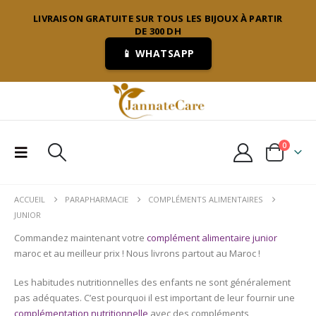
LIVRAISON GRATUITE SUR TOUS LES BIJOUX À PARTIR
DE 300 DH
📱 WHATSAPP
0
ACCUEIL
PARAPHARMACIE
COMPLÉMENTS ALIMENTAIRES
JUNIOR
Commandez maintenant votre
complément alimentaire junior
maroc et au meilleur prix ! Nous livrons partout au Maroc !
Les habitudes nutritionnelles des enfants ne sont généralement
pas adéquates. C’est pourquoi il est important de leur fournir une
complémentation nutritionnelle
avec des compléments