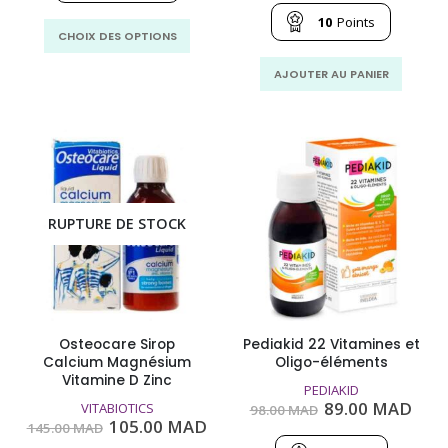
MAD
initial
act
à
était :
est
10
Points
Ce
62.00
145.00
105
CHOIX DES OPTIONS
MAD
produit
MAD.
MA
a
AJOUTER AU PANIER
plusieurs
variations.
Les
options
peuvent
être
RUPTURE DE STOCK
choisies
sur
la
page
du
produit
Osteocare Sirop
Pediakid 22 Vitamines et
Calcium Magnésium
Oligo-éléments
Vitamine D Zinc
PEDIAKID
Le
Le
89.00
MAD
VITABIOTICS
98.00
MAD
prix
prix
Le
Le
105.00
MAD
145.00
MAD
initial
actu
prix
prix