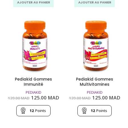
AJOUTER AU PANIER
AJOUTER AU PANIER
Pediakid Gommes
Pediakid Gommes
Immunité
Multivitamines
PEDIAKID
PEDIAKID
Le
Le
Le
Le
125.00
MAD
125.00
MAD
139.00
MAD
139.00
MAD
prix
prix
prix
pri
initial
actuel
initial
act
était :
est :
était :
est
12
Points
12
Points
139.00
125.00
139.00
125
MAD.
MAD.
MAD.
MA
AJOUTER AU PANIER
AJOUTER AU PANIER