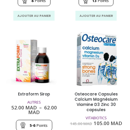
était :
est :
était :
est
8
Points
13
Points
106.40
80.00
208.50
139
MAD.
MAD.
MAD.
MA
AJOUTER AU PANIER
AJOUTER AU PANIER
Extraform Sirop
Osteocare Capsules
Calcium Magnésium
AUTRES
Viamine D3 Zinc 30
52.00
MAD
–
62.00
capsules
Plage
MAD
de
VITABIOTICS
prix :
Le
Le
105.00
MAD
145.00
MAD
52.00
5-6
Points
prix
pri