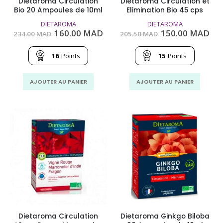
Dietaroma Circulation
Dietaroma Circulation et
Bio 20 Ampoules de 10ml
Elimination Bio 45 cps
DIETAROMA
DIETAROMA
Le
Le
Le
Le
160.00
MAD
150.00
MAD
234.00
MAD
205.50
MAD
prix
prix
prix
pri
initial
actuel
initial
act
était :
est :
était :
est
16
Points
15
Points
234.00
160.00
205.50
150
MAD.
MAD.
MAD.
MA
AJOUTER AU PANIER
AJOUTER AU PANIER
Dietaroma Circulation
Dietaroma Ginkgo Biloba