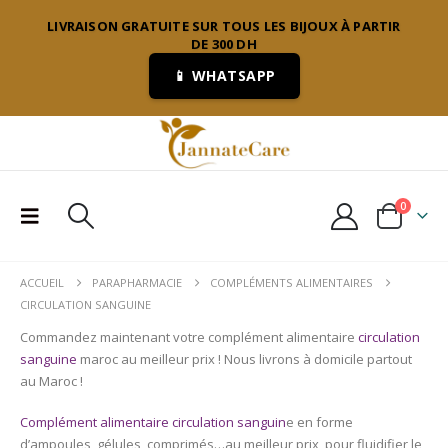
LIVRAISON GRATUITE SUR TOUS LES BIJOUX À PARTIR
DE 300 DH
📱 WHATSAPP
0
ACCUEIL
PARAPHARMACIE
COMPLÉMENTS ALIMENTAIRES
CIRCULATION SANGUINE
Commandez maintenant votre complément alimentaire
circulation
sanguine
maroc au meilleur prix ! Nous livrons à domicile partout
au Maroc !
Complément alimentaire circulation sanguin
e en forme
d’ampoules, gélules, comprimés…au meilleur prix, pour fluidifier le