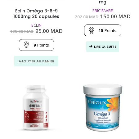
mg
ERIC FAVRE
Eclin Oméga 3-6-9
Le
Le
150.00
MAD
1000mg 30 capsules
202.00
MAD
prix
pri
initial
act
ECLIN
Le
Le
était :
est
95.00
MAD
15
Points
125.00
MAD
prix
prix
202.00
150
initial
actuel
MAD.
MA
était :
est :
9
Points
LIRE LA SUITE
125.00
95.00
MAD.
MAD.
AJOUTER AU PANIER