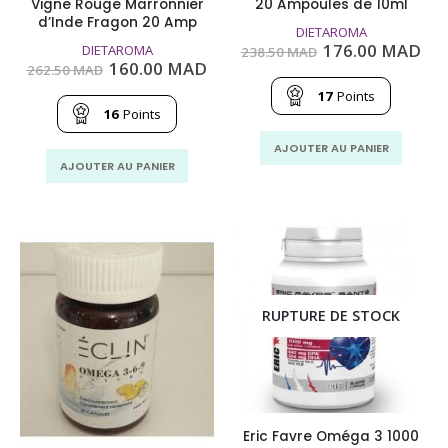
Vigne Rouge Marronnier
20 Ampoules de 10ml
d’Inde Fragon 20 Amp
DIETAROMA
Le
Le
176.00
MAD
DIETAROMA
238.50
MAD
prix
pri
Le
Le
160.00
MAD
262.50
MAD
initial
act
prix
prix
était :
est
17
Points
initial
actuel
238.50
176
était :
est :
16
Points
MAD.
MA
262.50
160.00
MAD.
MAD.
AJOUTER AU PANIER
AJOUTER AU PANIER
RUPTURE DE STOCK
Eric Favre Oméga 3 1000