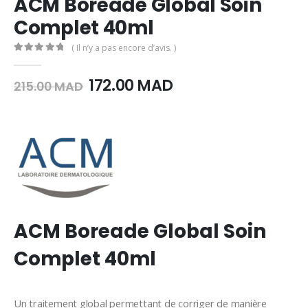
ACM Boreade Global Soin
Complet 40ml
( Il n’y a pas encore d’avis. )
0
Sur 5
Le
Le
172.00
MAD
215.00
MAD
prix
prix
initial
actuel
était :
est :
215.00
172.00
MAD.
MAD.
ACM Boreade Global Soin
Complet 40ml
Un traitement global permettant de corriger de manière