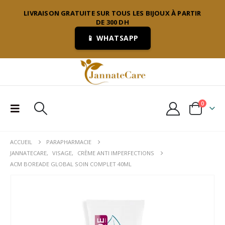
LIVRAISON GRATUITE SUR TOUS LES BIJOUX À PARTIR
DE 300 DH
📱 WHATSAPP
0
ACCUEIL
PARAPHARMACIE
JANNATECARE
,
VISAGE
,
CRÈME ANTI IMPERFECTIONS
ACM BOREADE GLOBAL SOIN COMPLET 40ML