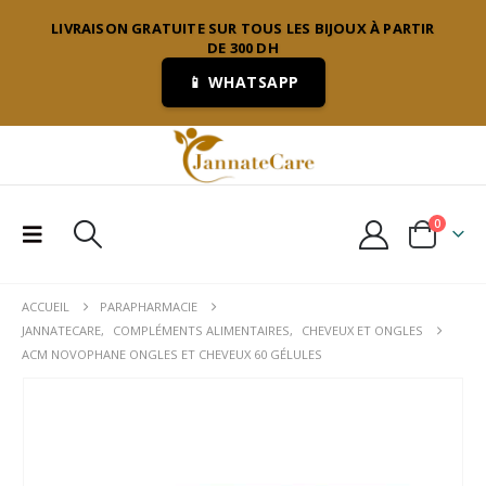
LIVRAISON GRATUITE SUR TOUS LES BIJOUX À PARTIR
DE 300 DH
📱 WHATSAPP
0
ACCUEIL
PARAPHARMACIE
JANNATECARE
,
COMPLÉMENTS ALIMENTAIRES
,
CHEVEUX ET ONGLES
ACM NOVOPHANE ONGLES ET CHEVEUX 60 GÉLULES