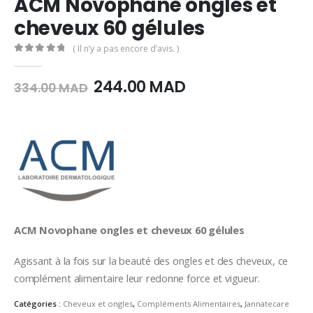
ACM Novophane ongles et
cheveux 60 gélules
( Il n’y a pas encore d’avis. )
0
Sur 5
Le
Le
244.00
MAD
334.00
MAD
prix
prix
initial
actuel
était :
est :
334.00
244.00
MAD.
MAD.
ACM Novophane ongles et cheveux 60 gélules
Agissant à la fois sur la beauté des ongles et des cheveux, ce
complément alimentaire leur redonne force et vigueur.
Catégories :
Cheveux et ongles
,
Compléments Alimentaires
,
Jannatecare