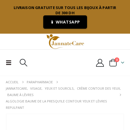
LIVRAISON GRATUITE SUR TOUS LES BIJOUX À PARTIR
DE 300 DH
📱 WHATSAPP
0
ACCUEIL
PARAPHARMACIE
JANNATECARE
,
VISAGE
,
YEUX ET SOURCILS
,
CRÈME CONTOUR DES YEUX
,
BAUME À LÈVRES
ALGOLOGIE BAUME DE LA PRESQU’ILE CONTOUR YEUX ET LÈVRES
REPULPANT