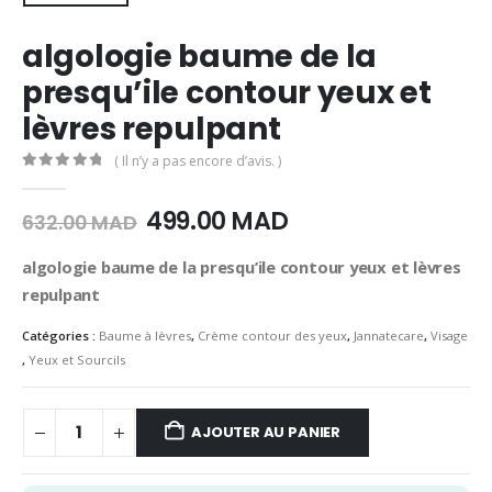
algologie baume de la
presqu’ile contour yeux et
lèvres repulpant
( Il n’y a pas encore d’avis. )
0
Sur 5
Le
Le
499.00
MAD
632.00
MAD
prix
prix
initial
actuel
algologie baume de la presqu’ile contour yeux et lèvres
était :
est :
repulpant
632.00
499.00
MAD.
MAD.
Catégories :
Baume à lèvres
,
Crème contour des yeux
,
Jannatecare
,
Visage
,
Yeux et Sourcils
AJOUTER AU PANIER