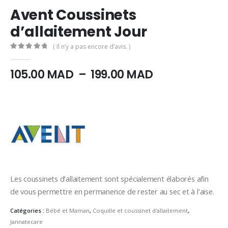
Avent Coussinets
d’allaitement Jour
( Il n’y a pas encore d’avis. )
0
Sur 5
Plage
105.00
MAD
–
199.00
MAD
de
prix :
105.00
MAD
à
199.00
MAD
Les coussinets d’allaitement sont spécialement élaborés afin
de vous permettre en permanence de rester au sec et à l’aise.
Catégories :
Bébé et Maman
,
Coquille et coussinet d'allaitement
,
Jannatecare