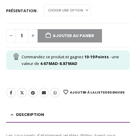
PRÉSENTATION
AJOUTER AU PANIER
Commandez ce produit et gagnez
10-19
Points
- une
valeur de
4.67
MAD
-
8.87
MAD
AJOUTER À LA LISTE DES ENVIES
DESCRIPTION
Les coussinets d’allaitement jetables Philips Avent vous