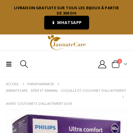
LIVRAISON GRATUITE SUR TOUS LES BIJOUX À PARTIR
DE 300 DH
📱 WHATSAPP
0
ACCUEIL
PARAPHARMACIE
JANNATECARE
,
BÉBÉ ET MAMAN
,
COQUILLE ET COUSSINET D'ALLAITEMENT
AVENT COUSSINETS D’ALLAITEMENT JOUR