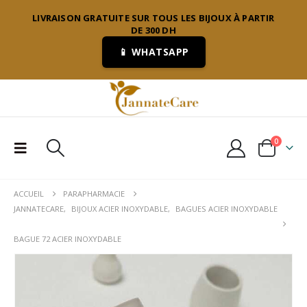
LIVRAISON GRATUITE SUR TOUS LES BIJOUX À PARTIR
DE 300 DH
📱 WHATSAPP
0
ACCUEIL
PARAPHARMACIE
JANNATECARE
,
BIJOUX ACIER INOXYDABLE
,
BAGUES ACIER INOXYDABLE
BAGUE 72 ACIER INOXYDABLE