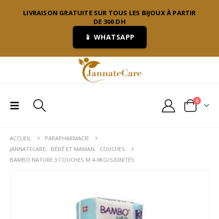
LIVRAISON GRATUITE SUR TOUS LES BIJOUX À PARTIR
DE 300 DH
📱 WHATSAPP
0
ACCUEIL
PARAPHARMACIE
JANNATECARE
,
BÉBÉ ET MAMAN
,
COUCHES
BAMBO NATURE 3 COUCHES M 4-8KG/52UNITÉS