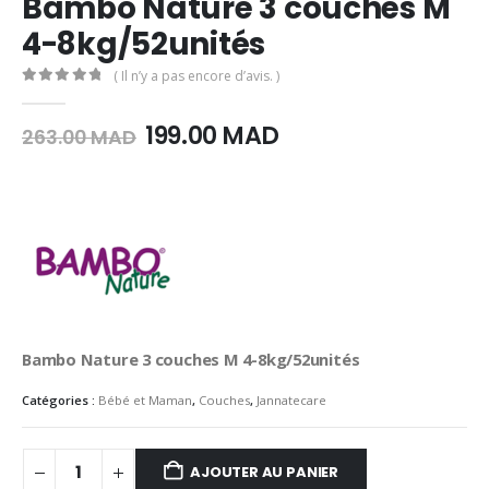
Bambo Nature 3 couches M
4-8kg/52unités
( Il n’y a pas encore d’avis. )
0
Sur 5
Le
Le
199.00
MAD
263.00
MAD
prix
prix
initial
actuel
était :
est :
263.00
199.00
MAD.
MAD.
Bambo Nature 3 couches M 4-8kg/52unités
Catégories :
Bébé et Maman
,
Couches
,
Jannatecare
AJOUTER AU PANIER