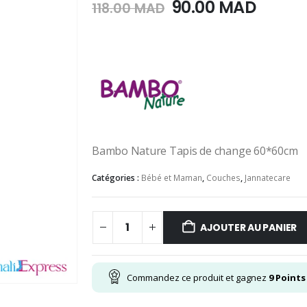
Le
Le
90.00
MAD
118.00
MAD
prix
prix
initial
actue
était :
est :
118.00
90.00
MAD.
MAD.
Bambo Nature Tapis de change 60*60cm
Catégories :
Bébé et Maman
,
Couches
,
Jannatecare
AJOUTER AU PANIER
Commandez ce produit et gagnez
9
Points