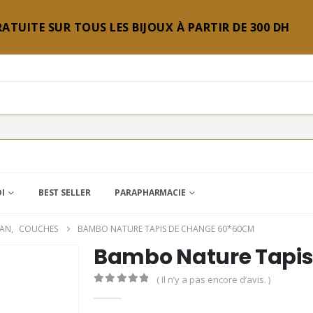
ATUITE SUR TOUS LES BIJOUX À PARTIR DE 300 DH
DI
BEST SELLER
PARAPHARMACIE
MAN
,
COUCHES
BAMBO NATURE TAPIS DE CHANGE 60*60CM
Bambo Nature Tapi
( Il n’y a pas encore d’avis. )
0
Sur 5