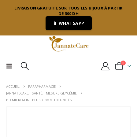
LIVRAISON GRATUITE SUR TOUS LES BIJOUX À PARTIR
DE 300 DH
📱 WHATSAPP
0
ACCUEIL
PARAPHARMACIE
JANNATECARE
,
SANTÉ
,
MESURE GLYCÉMIE
BD MICRO-FINE PLUS + 8MM 100 UNITÉS