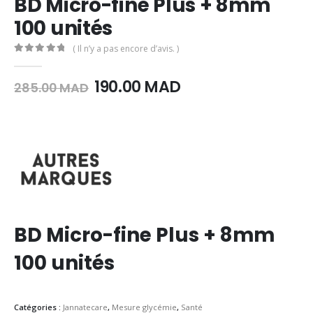
BD Micro-fine Plus + 8mm
100 unités
( Il n’y a pas encore d’avis. )
0
Sur 5
Le
Le
190.00
MAD
285.00
MAD
prix
prix
initial
actuel
était :
est :
285.00
190.00
MAD.
MAD.
BD Micro-fine Plus + 8mm
100 unités
Catégories :
Jannatecare
,
Mesure glycémie
,
Santé