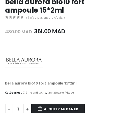
bella aurora bio10 fort
ampoule 15*2ml
( Il n’y a pas encore d’avis. )
0
Sur 5
Le
Le
361.00
MAD
480.00
MAD
prix
prix
initial
actuel
était :
est :
480.00
361.00
MAD.
MAD.
bella aurora bio10 fort ampoule 15*2ml
Catégories :
Crème anti tache
,
Jannatecare
,
Visage
AJOUTER AU PANIER