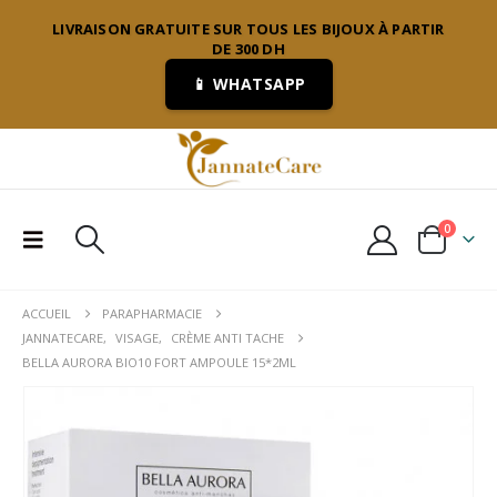
LIVRAISON GRATUITE SUR TOUS LES BIJOUX À PARTIR
DE 300 DH
📱 WHATSAPP
0
ACCUEIL
PARAPHARMACIE
JANNATECARE
,
VISAGE
,
CRÈME ANTI TACHE
BELLA AURORA BIO10 FORT AMPOULE 15*2ML