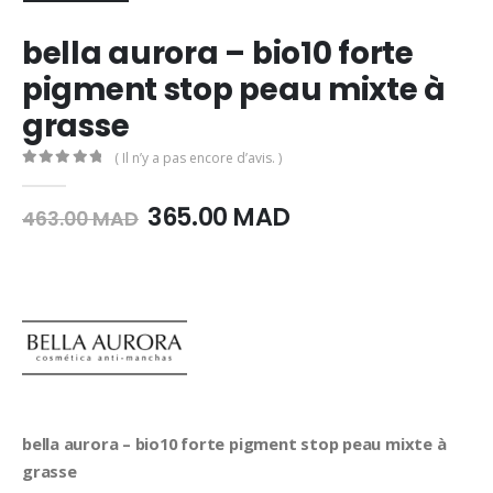
bella aurora – bio10 forte
pigment stop peau mixte à
grasse
( Il n’y a pas encore d’avis. )
0
Sur 5
Le
Le
365.00
MAD
463.00
MAD
prix
prix
initial
actuel
était :
est :
463.00
365.00
MAD.
MAD.
bella aurora – bio10 forte pigment stop peau mixte à
grasse