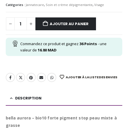
Catégories :
Jannatecare
,
Soin et crème dépigmentante
,
Visage
AJOUTER AU PANIER
Commandez ce produit et gagnez
36
Points
- une
valeur de
16.80
MAD
AJOUTER À LA LISTE DES ENVIES
DESCRIPTION
bella aurora – bio10 forte pigment stop peau mixte à
grasse