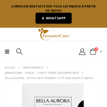
LIVRAISON GRATUITE SUR TOUS LES BIJOUX À PARTIR
DE 300 DH
📱 WHATSAPP
0
ACCUEIL
PARAPHARMACIE
JANNATECARE
,
VISAGE
,
SOIN ET CRÈME DÉPIGMENTANTE
BELLA AURORA – BIO10 FORTE PIGMENT STOP PEAU MIXTE À GRASSE