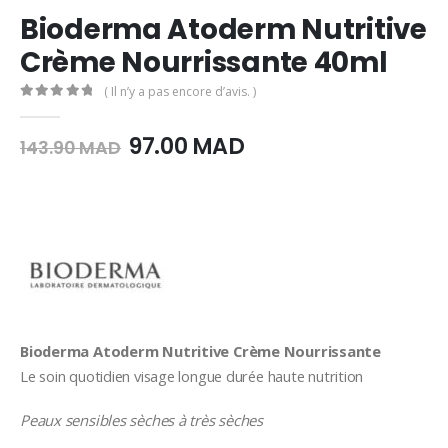
Bioderma Atoderm Nutritive
Crème Nourrissante 40ml
( Il n’y a pas encore d’avis. )
0
Sur 5
Le
Le
97.00
MAD
143.90
MAD
prix
prix
initial
actuel
était :
est :
143.90
97.00
MAD.
MAD.
Bioderma Atoderm Nutritive Crème Nourrissante
Le soin quotidien visage longue durée haute nutrition
Peaux sensibles sèches à très sèches