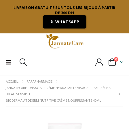
LIVRAISON GRATUITE SUR TOUS LES BIJOUX À PARTIR
DE 300 DH
📱 WHATSAPP
0
ACCUEIL
PARAPHARMACIE
JANNATECARE
,
VISAGE
,
CRÈME HYDRATANTE VISAGE
,
PEAU SÈCHE
,
PEAU SENSIBLE
BIODERMA ATODERM NUTRITIVE CRÈME NOURRISSANTE 40ML