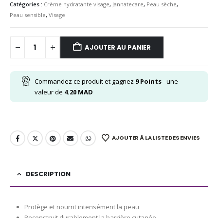
Catégories :
Crème hydratante visage
,
Jannatecare
,
Peau sèche
,
Peau sensible
,
Visage
AJOUTER AU PANIER
Commandez ce produit et gagnez
9
Points
- une
valeur de
4.20
MAD
AJOUTER À LA LISTE DES ENVIES
DESCRIPTION
Protège et nourrit intensément la peau
Reconstruit durablement la barrière cutanée