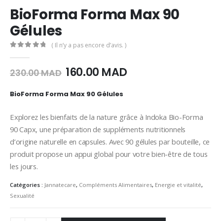
BioForma Forma Max 90
Gélules
( Il n’y a pas encore d’avis. )
0
Sur 5
Le
Le
160.00
MAD
230.00
MAD
prix
prix
initial
actuel
BioForma Forma Max 90 Gélules
était :
est :
230.00
160.00
Explorez
les
bienfaits
de
la
nature
grâce
à
Indoka
Bio-Forma
MAD.
MAD.
90
Capx,
une
préparation
de
suppléments
nutritionnels
d’origine
naturelle
en
capsules.
Avec
90
gélules
par
bouteille,
ce
produit
propose
un
appui
global
pour
votre
bien-être
de
tous
les
jours.
Catégories :
Jannatecare
,
Compléments Alimentaires
,
Energie et vitalité
,
Sexualité