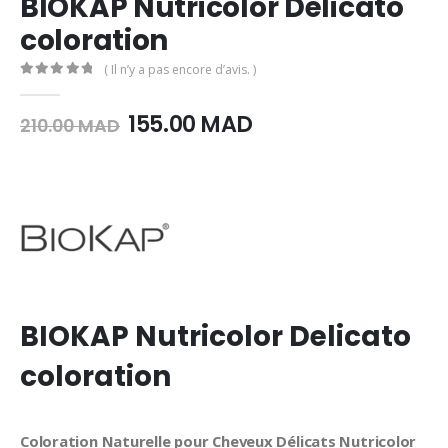
BIOKAP Nutricolor Delicato
coloration
( Il n’y a pas encore d’avis. )
0
Sur 5
Le
Le
155.00
MAD
210.00
MAD
prix
prix
initial
actuel
était :
est :
210.00
155.00
MAD.
MAD.
BIOKAP Nutricolor Delicato
coloration
Coloration Naturelle pour Cheveux Délicats Nutricolor