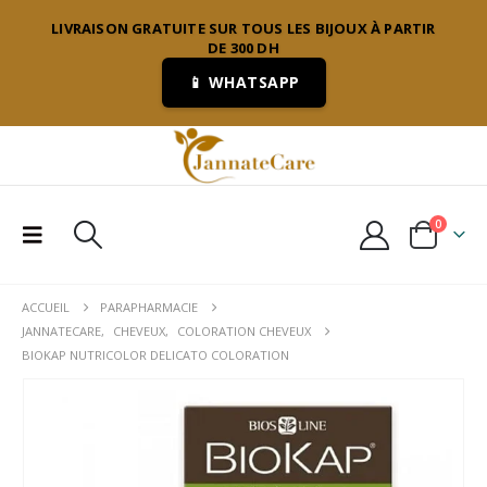
LIVRAISON GRATUITE SUR TOUS LES BIJOUX À PARTIR
DE 300 DH
📱 WHATSAPP
0
ACCUEIL
PARAPHARMACIE
JANNATECARE
,
CHEVEUX
,
COLORATION CHEVEUX
BIOKAP NUTRICOLOR DELICATO COLORATION