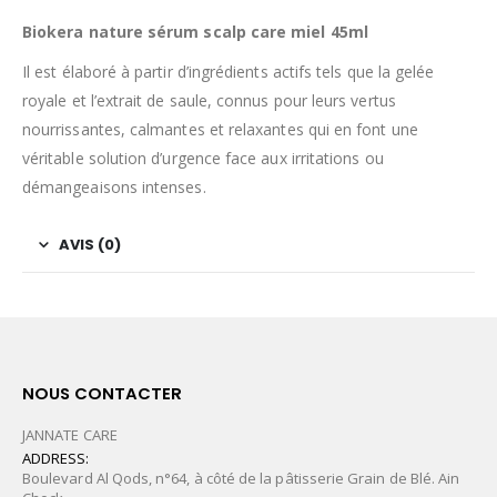
Biokera nature sérum scalp care miel 45ml
Il
est
élaboré
à
partir
d’ingrédients
actifs
tels
que
la
gelée
royale
et
l’extrait
de
saule,
connus
pour
leurs
vertus
nourrissantes,
calmantes
et
relaxantes
qui
en
font
une
véritable
solution
d’urgence
face
aux
irritations
ou
démangeaisons
intenses.
AVIS (0)
NOUS CONTACTER
JANNATE CARE
ADDRESS:
Boulevard Al Qods, n°64, à côté de la pâtisserie Grain de Blé. Ain