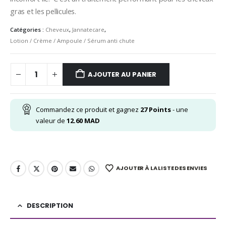
gras
et
les
pellicules.
Catégories :
Cheveux
,
Jannatecare
,
Lotion / Crème / Ampoule / Sérum anti chute
AJOUTER AU PANIER
Commandez ce produit et gagnez
27
Points
- une
valeur de
12.60
MAD
AJOUTER À LA LISTE DES ENVIES
DESCRIPTION