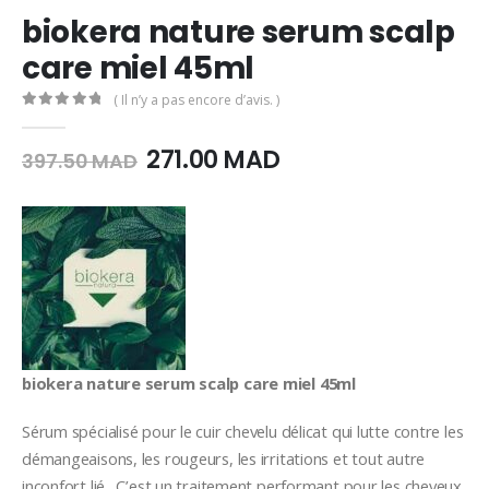
biokera nature serum scalp
care miel 45ml
( Il n’y a pas encore d’avis. )
0
Sur 5
Le
Le
271.00
MAD
397.50
MAD
prix
prix
initial
actuel
était :
est :
397.50
271.00
MAD.
MAD.
biokera nature serum scalp care miel 45ml
Sérum
spécialisé
pour
le
cuir
chevelu
délicat
qui
lutte
contre
les
démangeaisons,
les
rougeurs,
les
irritations
et
tout
autre
inconfort
lié.
C’est
un
traitement
performant
pour
les
cheveux