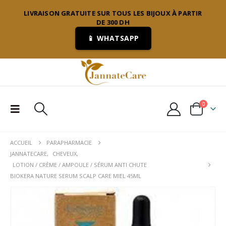
LIVRAISON GRATUITE SUR TOUS LES BIJOUX À PARTIR
DE 300 DH
📱 WHATSAPP
0
ACCUEIL
PARAPHARMACIE
JANNATECARE
,
CHEVEUX
,
LOTION / CRÈME / AMPOULE / SÉRUM ANTI CHUTE
BIOKERA NATURE SERUM SCALP CARE MIEL 45ML