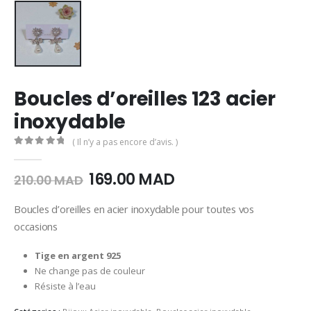
Boucles d’oreilles 123 acier
inoxydable
( Il n’y a pas encore d’avis. )
0
Sur 5
Le
Le
169.00
MAD
210.00
MAD
prix
prix
initial
actuel
Boucles d’oreilles en acier inoxydable pour toutes vos
était :
est :
occasions
210.00
169.00
MAD.
MAD.
Tige en argent 925
Ne change pas de couleur
Résiste à l’eau