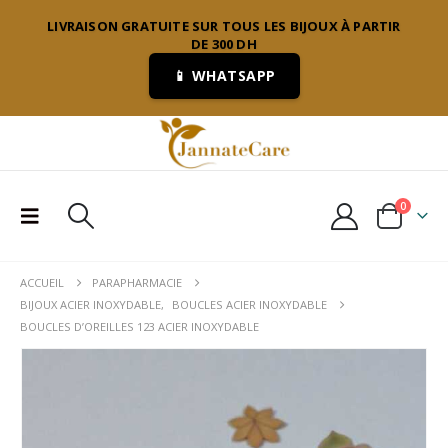
LIVRAISON GRATUITE SUR TOUS LES BIJOUX À PARTIR
DE 300 DH
📱 WHATSAPP
0
ACCUEIL
PARAPHARMACIE
BIJOUX ACIER INOXYDABLE
,
BOUCLES ACIER INOXYDABLE
BOUCLES D’OREILLES 123 ACIER INOXYDABLE