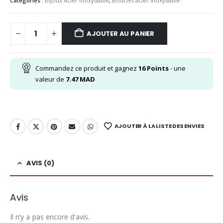
Catégories :
Bijoux Acier inoxydable
,
Boucles acier inoxydable
AJOUTER AU PANIER
Commandez ce produit et gagnez
16
Points
- une
valeur de
7.47
MAD
AJOUTER À LA LISTE DES ENVIES
AVIS (0)
Avis
Il n’y a pas encore d’avis.