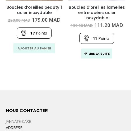
Boucles d’oreilles beauty 1
Boucles d’oreilles lamelles
acier inoxydable
entrelacées acier
inoxydable
Le
Le
179.00
MAD
220.00
MAD
prix
prix
Le
Le
111.20
MAD
139.00
MAD
initial
actuel
prix
pri
était :
est :
17
Points
initial
act
220.00
179.00
était :
est
11
Points
MAD.
MAD.
139.00
111
MAD.
MA
AJOUTER AU PANIER
LIRE LA SUITE
NOUS CONTACTER
JANNATE CARE
ADDRESS: