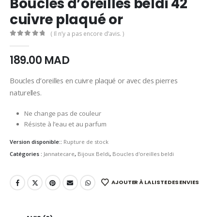
Boucles d’oreilles beldi 42
cuivre plaqué or
( Il n’y a pas encore d’avis. )
0
Sur 5
189.00
MAD
Boucles d’oreilles en cuivre plaqué or avec des pierres
naturelles.
Ne change pas de couleur
Résiste à l’eau et au parfum
Version disponible::
Rupture de stock
Catégories :
Jannatecare
,
Bijoux Beldi
,
Boucles d'oreilles beldi
AJOUTER À LA LISTE DES ENVIES