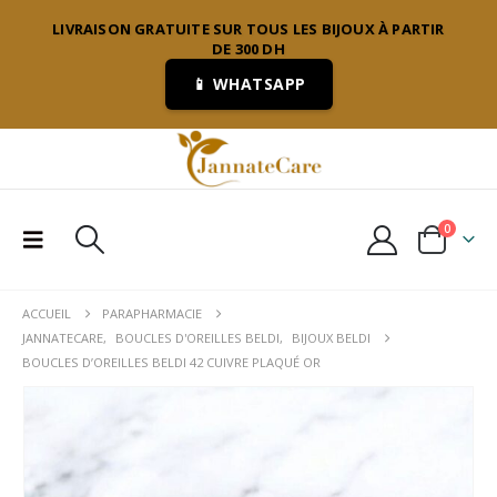
LIVRAISON GRATUITE SUR TOUS LES BIJOUX À PARTIR
DE 300 DH
📱 WHATSAPP
0
ACCUEIL
PARAPHARMACIE
JANNATECARE
,
BOUCLES D'OREILLES BELDI
,
BIJOUX BELDI
BOUCLES D’OREILLES BELDI 42 CUIVRE PLAQUÉ OR