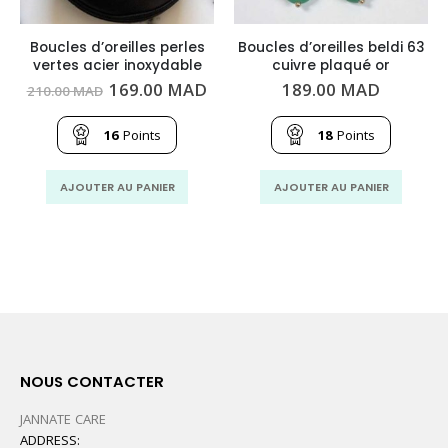
Boucles d’oreilles perles
Boucles d’oreilles beldi 63
vertes acier inoxydable
cuivre plaqué or
Le
Le
169.00
MAD
189.00
MAD
210.00
MAD
prix
prix
initial
actuel
était :
est :
16
Points
18
Points
210.00
169.00
MAD.
MAD.
AJOUTER AU PANIER
AJOUTER AU PANIER
NOUS CONTACTER
JANNATE CARE
ADDRESS: