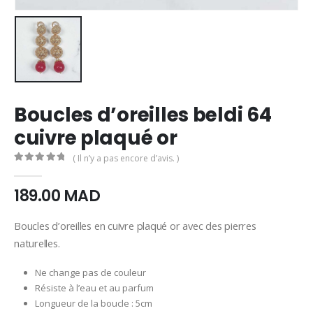
Boucles d’oreilles beldi 64
cuivre plaqué or
( Il n’y a pas encore d’avis. )
0
Sur 5
189.00
MAD
Boucles d’oreilles en cuivre plaqué or avec des pierres
naturelles.
Ne change pas de couleur
Résiste à l’eau et au parfum
Longueur de la boucle : 5cm