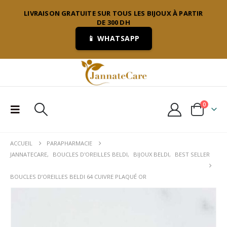
LIVRAISON GRATUITE SUR TOUS LES BIJOUX À PARTIR
DE 300 DH
📱 WHATSAPP
0
ACCUEIL
PARAPHARMACIE
JANNATECARE
,
BOUCLES D'OREILLES BELDI
,
BIJOUX BELDI
,
BEST SELLER
BOUCLES D’OREILLES BELDI 64 CUIVRE PLAQUÉ OR