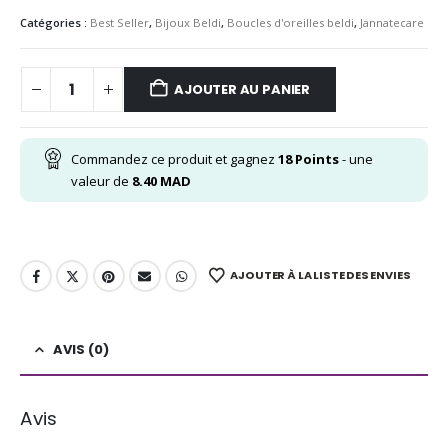
Catégories :
Best Seller
,
Bijoux Beldi
,
Boucles d'oreilles beldi
,
Jannatecare
AJOUTER AU PANIER
Commandez ce produit et gagnez
18
Points
- une
valeur de
8.40
MAD
AJOUTER À LA LISTE DES ENVIES
AVIS (0)
Avis