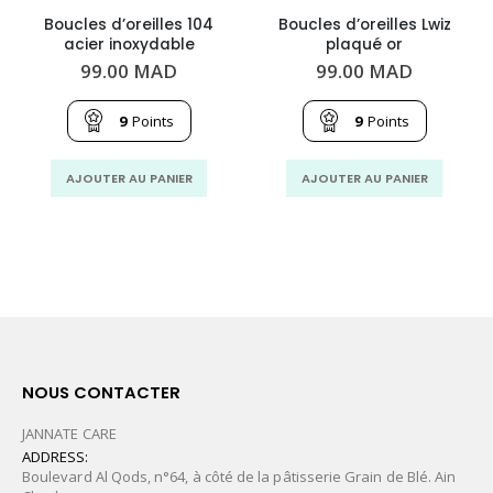
Boucles d’oreilles 104
Boucles d’oreilles Lwiz
acier inoxydable
plaqué or
99.00
MAD
99.00
MAD
9
Points
9
Points
AJOUTER AU PANIER
AJOUTER AU PANIER
NOUS CONTACTER
JANNATE CARE
ADDRESS:
Boulevard Al Qods, n°64, à côté de la pâtisserie Grain de Blé. Ain