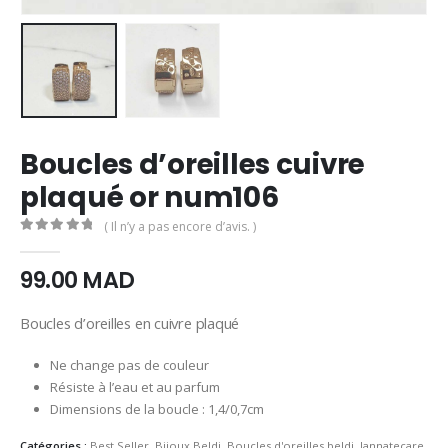
Boucles d’oreilles cuivre
plaqué or num106
( Il n’y a pas encore d’avis. )
0
Sur 5
99.00
MAD
Boucles d’oreilles en cuivre plaqué
Ne change pas de couleur
Résiste à l’eau et au parfum
Dimensions de la boucle : 1,4/0,7cm
Catégories :
Best Seller
,
Bijoux Beldi
,
Boucles d'oreilles beldi
,
Jannatecare