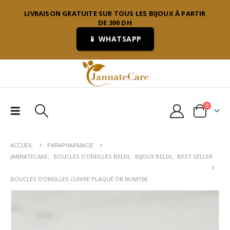
LIVRAISON GRATUITE SUR TOUS LES BIJOUX À PARTIR
DE 300 DH
📱 WHATSAPP
0
ACCUEIL
PARAPHARMACIE
JANNATECARE
,
BOUCLES D'OREILLES BELDI
,
BIJOUX BELDI
,
BEST SELLER
BOUCLES D’OREILLES CUIVRE PLAQUÉ OR NUM106