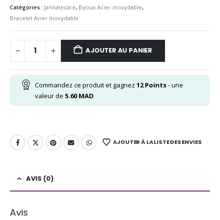
Catégories :
Jannatecare
,
Bijoux Acier inoxydable
,
Bracelet Acier Inoxydable
AJOUTER AU PANIER
Commandez ce produit et gagnez
12
Points
- une
valeur de
5.60
MAD
AJOUTER À LA LISTE DES ENVIES
AVIS (0)
Avis