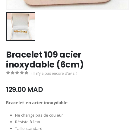
Bracelet 109 acier
inoxydable (6cm)
( Il n’y a pas encore d’avis. )
0
Sur 5
129.00
MAD
Bracelet en acier inoxydable
Ne change pas de couleur
Résiste à l’eau
Taille standard