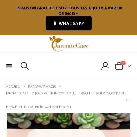
LIVRAISON GRATUITE SUR TOUS LES BIJOUX À PARTIR
DE 300 DH
📱 WHATSAPP
0
ACCUEIL
PARAPHARMACIE
JANNATECARE
,
BIJOUX ACIER INOXYDABLE
,
BRACELET ACIER INOXYDABLE
BRACELET 109 ACIER INOXYDABLE (6CM)