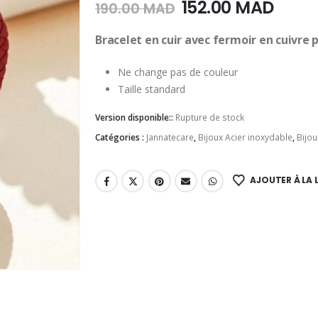
Le
Le
152.00
MAD
190.00
MAD
prix
prix
initial
actu
Bracelet en cuir avec fermoir en cuivre 
était :
est :
190.00
152.0
Ne change pas de couleur
MAD.
MAD.
Taille standard
Version disponible::
Rupture de stock
Catégories :
Jannatecare
,
Bijoux Acier inoxydable
,
Bijou
AJOUTER À LA L