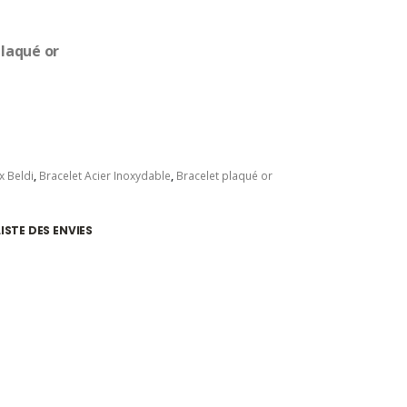
el
plaqué or
0
x Beldi
,
Bracelet Acier Inoxydable
,
Bracelet plaqué or
ISTE DES ENVIES