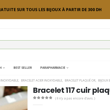
ATUITE SUR TOUS LES BIJOUX À PARTIR DE 300 DH
DI
BEST SELLER
PARAPHARMACIE
R INOXYDABLE
,
BRACELET ACIER INOXYDABLE
,
BRACELET PLAQUÉ OR
,
BIJOUX 
Bracelet 117 cuir pla
( Il n’y a pas encore d’avis. )
0
Sur 5