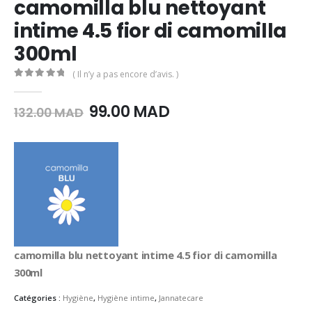
camomilla blu nettoyant
intime 4.5 fior di camomilla
300ml
( Il n’y a pas encore d’avis. )
0
Sur 5
Le
Le
99.00
MAD
132.00
MAD
prix
prix
initial
actuel
était :
est :
132.00
99.00
MAD.
MAD.
camomilla blu nettoyant intime 4.5 fior di camomilla
300ml
Catégories :
Hygiène
,
Hygiène intime
,
Jannatecare