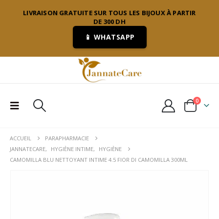
LIVRAISON GRATUITE SUR TOUS LES BIJOUX À PARTIR
DE 300 DH
📱 WHATSAPP
0
ACCUEIL
PARAPHARMACIE
JANNATECARE
,
HYGIÈNE INTIME
,
HYGIÈNE
CAMOMILLA BLU NETTOYANT INTIME 4.5 FIOR DI CAMOMILLA 300ML