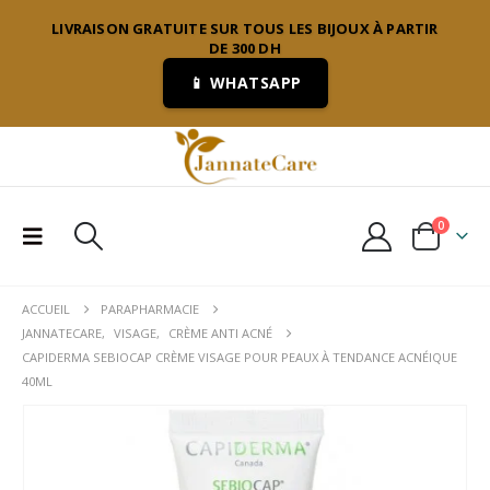
LIVRAISON GRATUITE SUR TOUS LES BIJOUX À PARTIR
DE 300 DH
📱 WHATSAPP
0
ACCUEIL
PARAPHARMACIE
JANNATECARE
,
VISAGE
,
CRÈME ANTI ACNÉ
CAPIDERMA SEBIOCAP CRÈME VISAGE POUR PEAUX À TENDANCE ACNÉIQUE
40ML