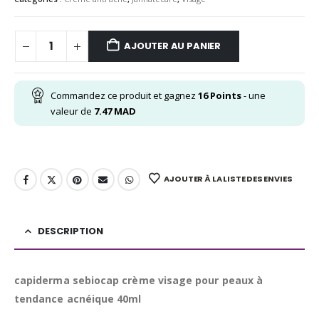
AJOUTER AU PANIER
Commandez ce produit et gagnez
16
Points
- une
valeur de
7.47
MAD
AJOUTER À LA LISTE DES ENVIES
DESCRIPTION
capiderma sebiocap crème visage pour peaux à
tendance acnéique 40ml