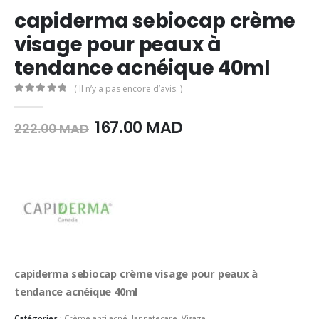
capiderma sebiocap crème
visage pour peaux à
tendance acnéique 40ml
( Il n’y a pas encore d’avis. )
0
Sur 5
Le
Le
167.00
MAD
222.00
MAD
prix
prix
initial
actuel
était :
est :
222.00
167.00
MAD.
MAD.
capiderma sebiocap crème visage pour peaux à
tendance acnéique 40ml
Catégories :
Crème anti acné
,
Jannatecare
,
Visage