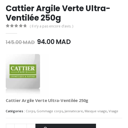
Cattier Argile Verte Ultra-
Ventilée 250g
( Il n’y a pas encore d’avis. )
0
Sur 5
Le
Le
94.00
MAD
145.00
MAD
prix
prix
initial
actuel
était :
est :
145.00
94.00
MAD.
MAD.
Cattier Argile Verte Ultra-Ventilée 250g
Catégories :
Corps
,
Gommage corps
,
Jannatecare
,
Masque visage
,
Visage