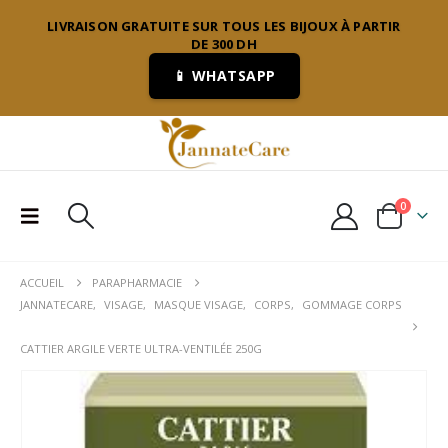
LIVRAISON GRATUITE SUR TOUS LES BIJOUX À PARTIR
DE 300 DH
📱 WHATSAPP
0
ACCUEIL
PARAPHARMACIE
JANNATECARE
,
VISAGE
,
MASQUE VISAGE
,
CORPS
,
GOMMAGE CORPS
CATTIER ARGILE VERTE ULTRA-VENTILÉE 250G