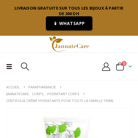
LIVRAISON GRATUITE SUR TOUS LES BIJOUX À PARTIR
DE 300 DH
📱 WHATSAPP
0
ACCUEIL
PARAPHARMACIE
JANNATECARE
,
CORPS
,
HYDRATANT CORPS
CENTIFOLIA CRÈME HYDRATANTE POUR TOUTE LA FAMILLE 100ML