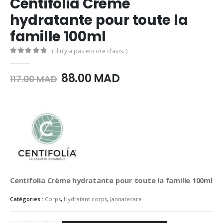
Centifolia Crème
hydratante pour toute la
famille 100ml
( Il n’y a pas encore d’avis. )
0
Sur 5
Le
Le
88.00
MAD
117.00
MAD
prix
prix
initial
actuel
était :
est :
117.00
88.00
MAD.
MAD.
Centifolia Crème hydratante pour toute la famille 100ml
Catégories :
Corps
,
Hydratant corps
,
Jannatecare