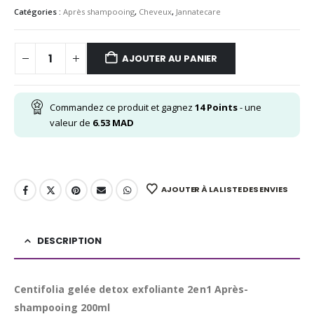
Catégories :
Après shampooing
,
Cheveux
,
Jannatecare
AJOUTER AU PANIER
Commandez ce produit et gagnez
14
Points
- une
valeur de
6.53
MAD
AJOUTER À LA LISTE DES ENVIES
DESCRIPTION
Centifolia gelée detox exfoliante 2en1 Après-
shampooing 200ml