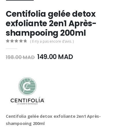
Centifolia gelée detox
exfoliante 2en1 Après-
shampooing 200ml
( Il n’y a pas encore d’avis. )
0
Sur 5
Le
Le
149.00
MAD
198.00
MAD
prix
prix
initial
actuel
était :
est :
198.00
149.00
MAD.
MAD.
Centifolia gelée detox exfoliante 2en1 Après-
shampooing 200ml