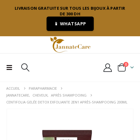
LIVRAISON GRATUITE SUR TOUS LES BIJOUX À PARTIR
DE 300 DH
📱 WHATSAPP
0
ACCUEIL
PARAPHARMACIE
JANNATECARE
,
CHEVEUX
,
APRÈS SHAMPOOING
CENTIFOLIA GELÉE DETOX EXFOLIANTE 2EN1 APRÈS-SHAMPOOING 200ML