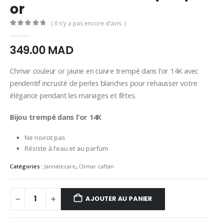
or
( Il n’y a pas encore d’avis. )
0
Sur 5
349.00
MAD
Chmar couleur or jaune en cuivre trempé dans l’or 14K avec
pendentif incrusté de perles blanches pour rehausser votre
élégance pendant les mariages et fêtes.
Bijou trempé dans l’or 14K
Ne noircit pas
Résiste à l’eau et au parfum
Catégories :
Jannatecare
,
Chmar caftan
AJOUTER AU PANIER