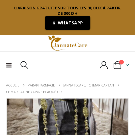
LIVRAISON GRATUITE SUR TOUS LES BIJOUX À PARTIR
DE 300 DH
📱 WHATSAPP
0
ACCUEIL
PARAPHARMACIE
JANNATECARE
,
CHMAR CAFTAN
CHMAR FATINE CUIVRE PLAQUÉ OR