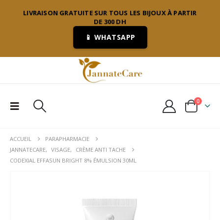
LIVRAISON GRATUITE SUR TOUS LES BIJOUX À PARTIR
DE 300 DH
📱 WHATSAPP
0
ACCUEIL
PARAPHARMACIE
JANNATECARE
,
VISAGE
,
CRÈME ANTI TACHE
CODEXIAL EFFASUN BRIGHT 8% ÉMULSION 30ML