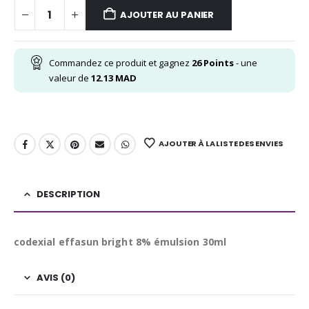
AJOUTER AU PANIER
Commandez ce produit et gagnez
26
Points
- une
valeur de
12.13
MAD
AJOUTER À LA LISTE DES ENVIES
DESCRIPTION
codexial effasun bright 8% émulsion 30ml
AVIS (0)