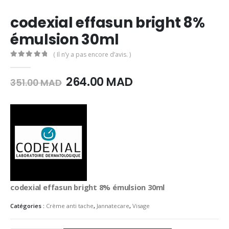
codexial effasun bright 8%
émulsion 30ml
( Il n’y a pas encore d’avis. )
0
Sur 5
Le
Le
264.00
MAD
351.00
MAD
prix
prix
initial
actuel
était :
est :
351.00
264.00
MAD.
MAD.
codexial effasun bright 8% émulsion 30ml
Catégories :
Crème anti tache
,
Jannatecare
,
Visage