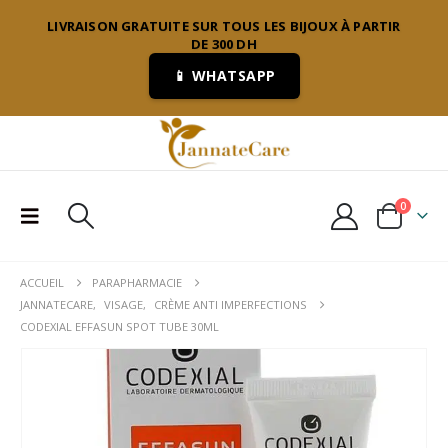
LIVRAISON GRATUITE SUR TOUS LES BIJOUX À PARTIR
DE 300 DH
📱 WHATSAPP
0
ACCUEIL
PARAPHARMACIE
JANNATECARE
,
VISAGE
,
CRÈME ANTI IMPERFECTIONS
CODEXIAL EFFASUN SPOT TUBE 30ML