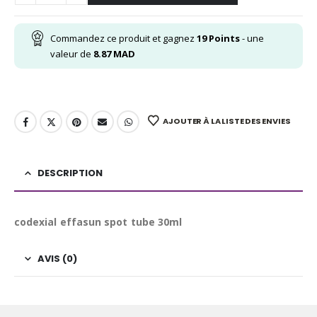
Commandez ce produit et gagnez
19
Points
- une
valeur de
8.87
MAD
AJOUTER À LA LISTE DES ENVIES
DESCRIPTION
codexial effasun spot tube 30ml
AVIS (0)