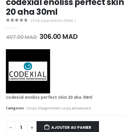
codexial enoliss perfect skin
20 aha 30ml
( Il n’y a pas encore d’avis. )
0
Sur 5
Le
Le
306.00
MAD
407.00
MAD
prix
prix
initial
actuel
était :
est :
407.00
306.00
MAD.
MAD.
codexial enoliss perfect skin 20 aha 30ml
Catégories :
Corps
,
Dépigmentant corps
,
Jannatecare
AJOUTER AU PANIER