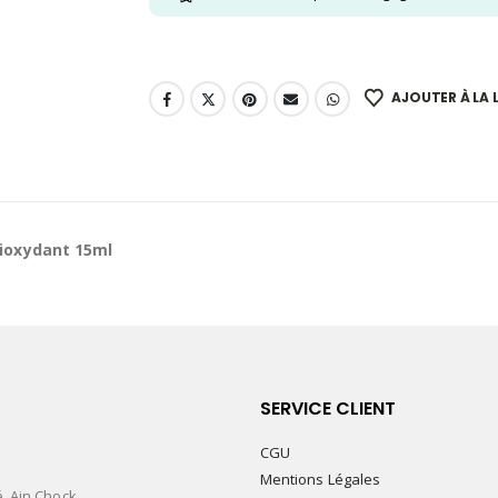
AJOUTER À LA L
ioxydant 15ml
SERVICE CLIENT
CGU
Mentions Légales
é. Ain Chock