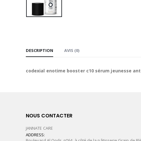
DESCRIPTION
AVIS (0)
codexial enotime booster c10 sérum jeunesse ant
NOUS CONTACTER
JANNATE CARE
ADDRESS:
Boulevard Al Qods, n°64, à côté de la pâtisserie Grain de Bl