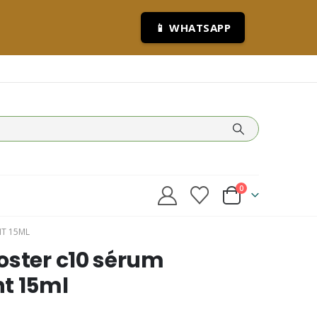
📱 WHATSAPP
0
NT 15ML
oster c10 sérum
t 15ml