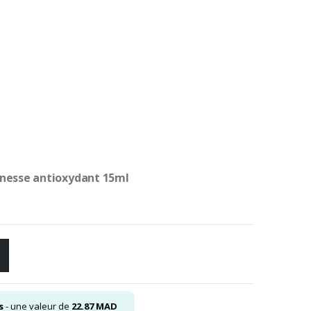
uel
.00
.
unesse antioxydant 15ml
s
- une valeur de
22.87
MAD