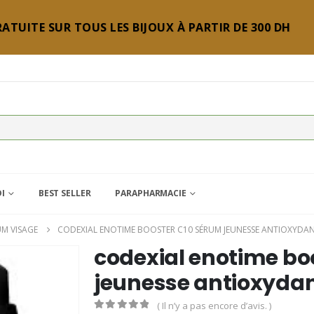
ATUITE SUR TOUS LES BIJOUX À PARTIR DE 300 DH
DI
BEST SELLER
PARAPHARMACIE
UM VISAGE
CODEXIAL ENOTIME BOOSTER C10 SÉRUM JEUNESSE ANTIOXYDA
codexial enotime bo
jeunesse antioxydan
( Il n’y a pas encore d’avis. )