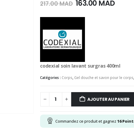
Le
Le
163.00
MAD
217.00
MAD
prix
prix
initial
actue
était :
est :
217.00
163.0
MAD.
MAD.
codexial soin lavant surgras 400ml
Catégories :
Corps
,
Gel douche et savon pour le corps
AJOUTER AU PANIER
Commandez ce produit et gagnez
16
Point