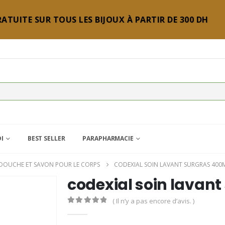
ATUITE SUR TOUS LES BIJOUX À PARTIR DE 300 DH
DI
BEST SELLER
PARAPHARMACIE
 DOUCHE ET SAVON POUR LE CORPS
CODEXIAL SOIN LAVANT SURGRAS 400
codexial soin lavan
( Il n’y a pas encore d’avis. )
0
Sur 5