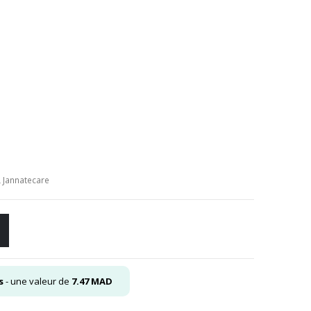
l
0
,
Jannatecare
s
- une valeur de
7.47
MAD