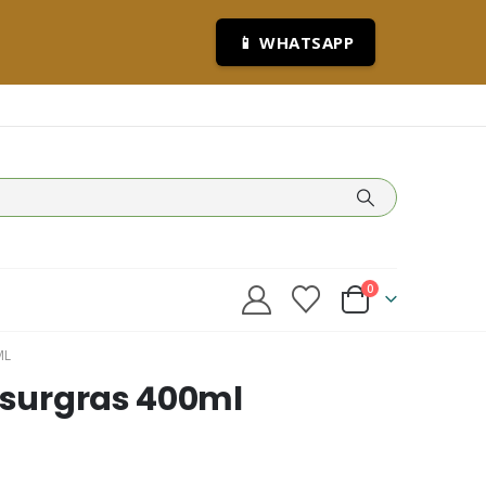
📱 WHATSAPP
0
ML
t surgras 400ml