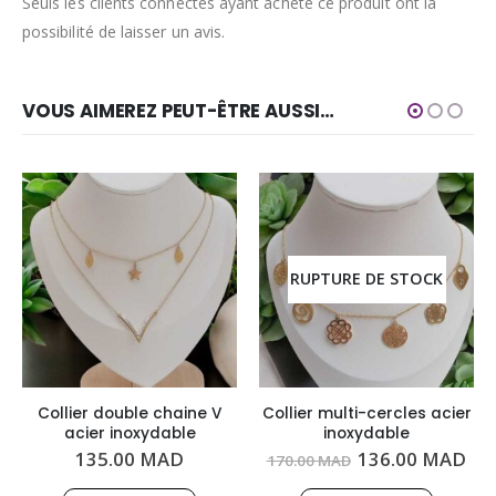
Seuls les clients connectés ayant acheté ce produit ont la
possibilité de laisser un avis.
VOUS AIMEREZ PEUT-ÊTRE AUSSI…
RUPTURE DE STOCK
Collier double chaine V
Collier multi-cercles acier
acier inoxydable
inoxydable
Le
Le
135.00
MAD
136.00
MAD
170.00
MAD
prix
pri
initial
act