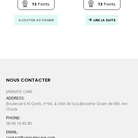
était :
est
13
Points
13
Points
170.00
136
MAD.
MA
AJOUTER AU PANIER
LIRE LA SUITE
NOUS CONTACTER
JANNATE CARE
ADDRESS:
Boulevard Al Qods, n°64, à côté de la pâtisserie Grain de Blé. Ain
Chock
PHONE:
06 66 14 83 80
EMAIL:
contact@jannatecare.com