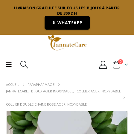
LIVRAISON GRATUITE SUR TOUS LES BIJOUX À PARTIR
DE 300 DH
📱 WHATSAPP
0
ACCUEIL
PARAPHARMACIE
JANNATECARE
,
BIJOUX ACIER INOXYDABLE
,
COLLIER ACIER INOXYDABLE
COLLIER DOUBLE CHAINE ROSE ACIER INOXYDABLE