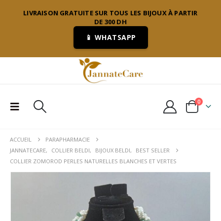
LIVRAISON GRATUITE SUR TOUS LES BIJOUX À PARTIR
DE 300 DH
📱 WHATSAPP
0
ACCUEIL
PARAPHARMACIE
JANNATECARE
,
COLLIER BELDI
,
BIJOUX BELDI
,
BEST SELLER
COLLIER ZOMOROD PERLES NATURELLES BLANCHES ET VERTES