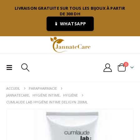
LIVRAISON GRATUITE SUR TOUS LES BIJOUX À PARTIR
DE 300 DH
📱 WHATSAPP
0
ACCUEIL
PARAPHARMACIE
JANNATECARE
,
HYGIÈNE INTIME
,
HYGIÈNE
CUMLAUDE LAB HYGIÈNE INTIME DELIGYN 200ML