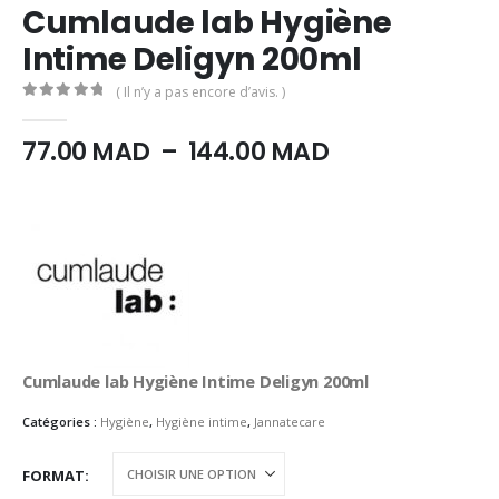
Cumlaude lab Hygiène
Intime Deligyn 200ml
( Il n’y a pas encore d’avis. )
0
Sur 5
Plage
77.00
MAD
–
144.00
MAD
de
prix :
77.00
MAD
à
144.00
MAD
Cumlaude lab Hygiène Intime Deligyn 200ml
Catégories :
Hygiène
,
Hygiène intime
,
Jannatecare
FORMAT