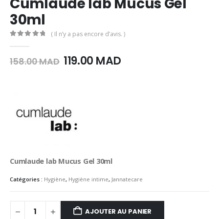
Cumlaude lab Mucus Gel
30ml
( Il n’y a pas encore d’avis. )
0
Sur 5
Le
Le
119.00
MAD
158.00
MAD
prix
prix
initial
actuel
était :
est :
158.00
119.00
MAD.
MAD.
Cumlaude lab Mucus Gel 30ml
Catégories :
Hygiène
,
Hygiène intime
,
Jannatecare
AJOUTER AU PANIER