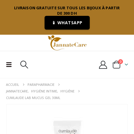
LIVRAISON GRATUITE SUR TOUS LES BIJOUX À PARTIR
DE 300 DH
📱 WHATSAPP
0
ACCUEIL
PARAPHARMACIE
JANNATECARE
,
HYGIÈNE INTIME
,
HYGIÈNE
CUMLAUDE LAB MUCUS GEL 30ML