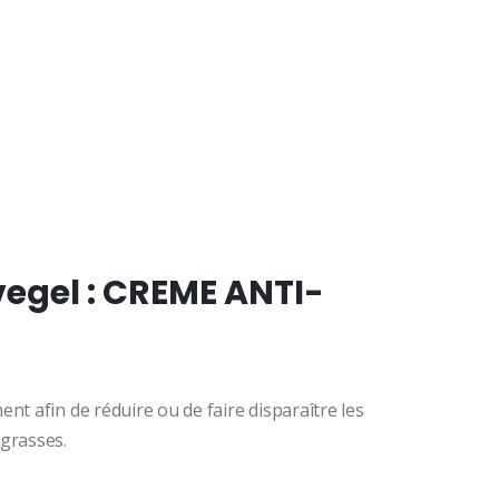
el
00
.
egel :
CREME ANTI-
nt afin de réduire ou de faire disparaître les
 grasses.