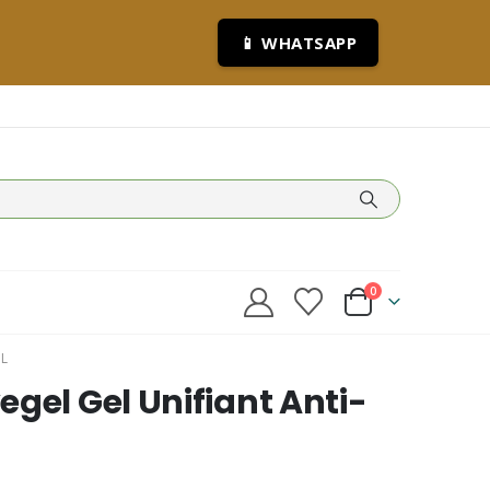
📱 WHATSAPP
0
ML
gel Gel Unifiant Anti-