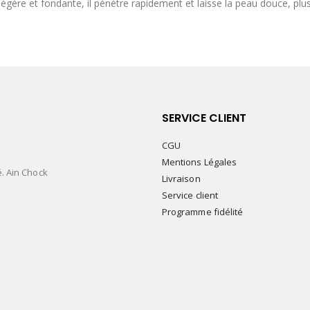
légère et fondante, il pénètre rapidement et laisse la peau douce, plu
SERVICE CLIENT
CGU
Mentions Légales
é. Ain Chock
Livraison
Service client
Programme fidélité