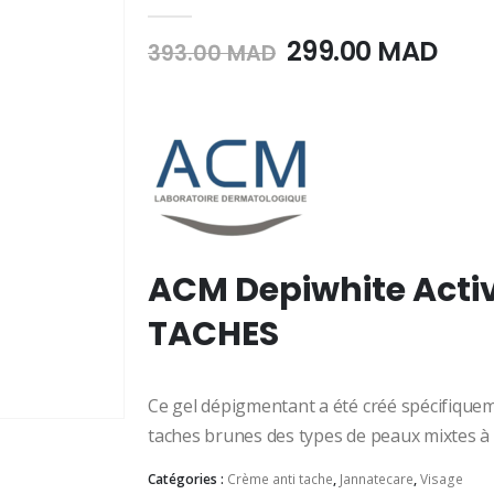
0
Sur 5
Le
Le
299.00
MAD
393.00
MAD
prix
prix
initial
actu
était :
est :
393.00
299.
MAD.
MAD
ACM Depiwhite Activ
TACHES
Ce gel dépigmentant a été créé spécifiqueme
taches brunes des types de peaux mixtes à
Catégories :
Crème anti tache
,
Jannatecare
,
Visage