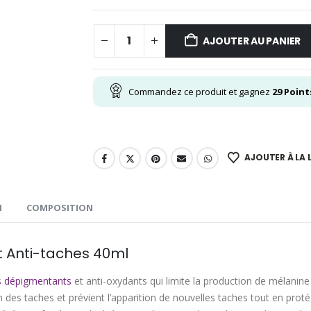
AJOUTER AU PANIER
Commandez ce produit et gagnez
29
Point
AJOUTER À LA L
N
COMPOSITION
t Anti-taches 40ml
fs dépigmentants
et anti-oxydants qui limite la production de mélanine
n des taches et prévient l’apparition de nouvelles taches tout en proté