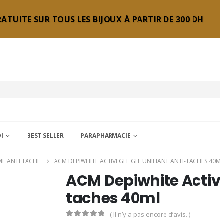
ATUITE SUR TOUS LES BIJOUX À PARTIR DE 300 DH
DI
BEST SELLER
PARAPHARMACIE
ME ANTI TACHE
ACM DEPIWHITE ACTIVEGEL GEL UNIFIANT ANTI-TACHES 40
ACM Depiwhite Active
taches 40ml
( Il n’y a pas encore d’avis. )