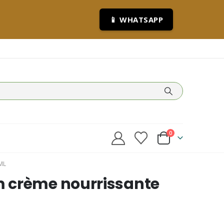
📱 WHATSAPP
0
ML
 crème nourrissante