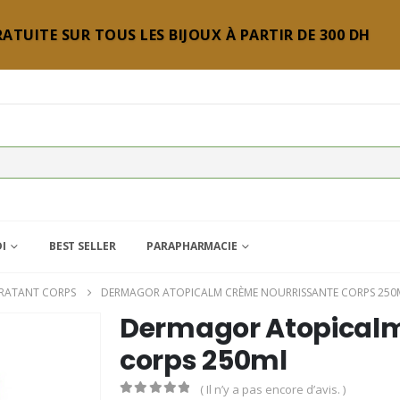
ATUITE SUR TOUS LES BIJOUX À PARTIR DE 300 DH
DI
BEST SELLER
PARAPHARMACIE
RATANT CORPS
DERMAGOR ATOPICALM CRÈME NOURRISSANTE CORPS 250
Dermagor Atopicalm
corps 250ml
( Il n’y a pas encore d’avis. )