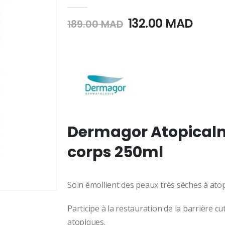
0
Sur 5
Le
Le
132.00
MAD
189.00
MAD
prix
prix
initial
actue
était :
est :
189.00
132.0
MAD.
MAD.
Dermagor Atopicalm
corps 250ml
Soin émollient des peaux très sèches à atopi
Participe à la restauration de la barrière c
atopiques.