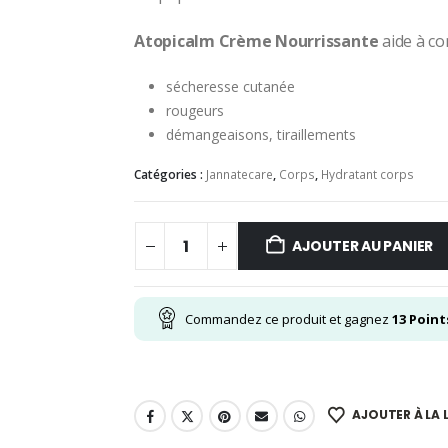
Atopicalm Crème Nourrissante
aide à co
sécheresse cutanée
rougeurs
démangeaisons, tiraillements
Catégories :
Jannatecare
,
Corps
,
Hydratant corps
AJOUTER AU PANIER
Commandez ce produit et gagnez
13
Point
AJOUTER À LA L