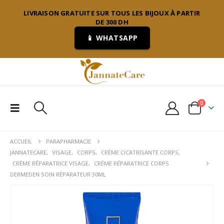
LIVRAISON GRATUITE SUR TOUS LES BIJOUX À PARTIR
DE 300 DH
📱 WHATSAPP
0
ACCUEIL
PARAPHARMACIE
JANNATECARE
,
VISAGE
,
CORPS
,
CRÈME CICATRISANTE CORPS
,
CRÈME RÉPARATRICE VISAGE
,
CRÈME RÉPARATRICE CORPS
DERMEDEN SOIN RÉPARATEUR 30ML