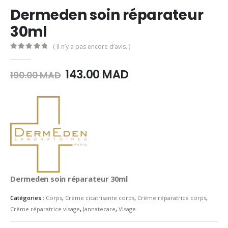
Dermeden soin réparateur
30ml
( Il n’y a pas encore d’avis. )
0
Sur 5
Le
Le
143.00
MAD
190.00
MAD
prix
prix
initial
actuel
était :
est :
190.00
143.00
MAD.
MAD.
Dermeden soin réparateur 30ml
Catégories :
Corps
,
Crème cicatrisante corps
,
Crème réparatrice corps
,
Crème réparatrice visage
,
Jannatecare
,
Visage