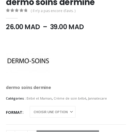
dermo soins dermine
( Il n’y a pas encore d’avis. )
0
Sur 5
Plage
26.00
MAD
–
39.00
MAD
de
prix :
26.00
MAD
à
39.00
MAD
dermo soins dermine
Catégories :
Bébé et Maman
,
Crème de soin bébé
,
Jannatecare
FORMAT