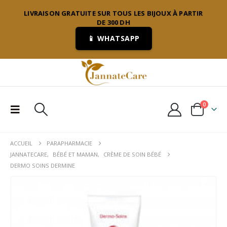
LIVRAISON GRATUITE SUR TOUS LES BIJOUX À PARTIR
DE 300 DH
📱 WHATSAPP
0
ACCUEIL
PARAPHARMACIE
JANNATECARE
,
BÉBÉ ET MAMAN
,
CRÈME DE SOIN BÉBÉ
DERMO SOINS DERMINE