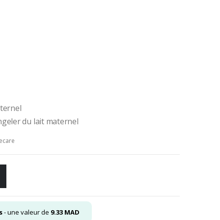
uel
.00
.
ternel
geler du lait maternel
ecare
s
- une valeur de
9.33
MAD