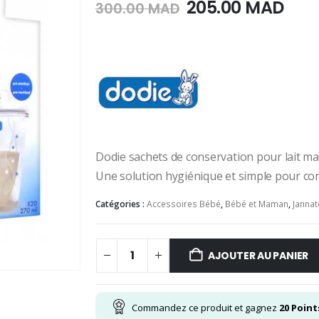
Le
Le
205.00
MAD
300.00
MAD
prix
prix
initial
act
était :
est :
300.00
205
MAD.
MAD
Dodie sachets de conservation pour lait ma
Une solution hygiénique et simple pour con
Catégories :
Accessoires Bébé
,
Bébé et Maman
,
Jannat
AJOUTER AU PANIER
Commandez ce produit et gagnez
20
Point