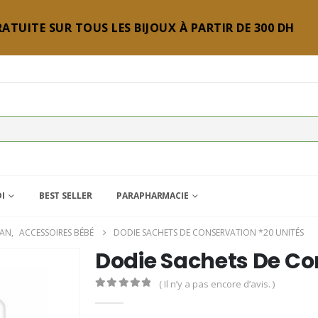
ATUITE SUR TOUS LES BIJOUX À PARTIR DE 300 DH
DI
BEST SELLER
PARAPHARMACIE
MAN
,
ACCESSOIRES BÉBÉ
DODIE SACHETS DE CONSERVATION *20 UNITÉS
Dodie Sachets De Co
( Il n’y a pas encore d’avis. )
0
Sur 5