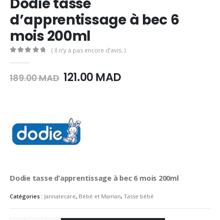
Dodie tasse
d’apprentissage à bec 6
mois 200ml
( Il n’y a pas encore d’avis. )
0
Sur 5
Le
Le
121.00
MAD
189.00
MAD
prix
prix
initial
actuel
était :
est :
189.00
121.00
MAD.
MAD.
Dodie tasse d’apprentissage à bec 6 mois 200ml
Catégories :
Jannatecare
,
Bébé et Maman
,
Tasse bébé