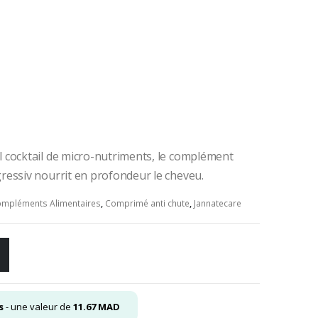
el
.00
.
 cocktail de micro-nutriments, le complément
ressiv nourrit en profondeur le cheveu.
mpléments Alimentaires
,
Comprimé anti chute
,
Jannatecare
s
- une valeur de
11.67
MAD