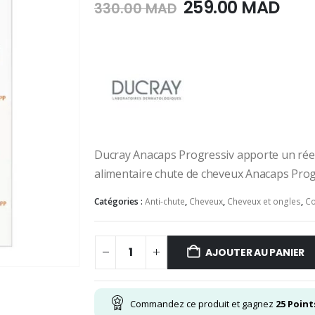
Le
Le
259.00
MAD
330.00
MAD
prix
prix
initial
actu
était :
est :
330.00
259
MAD.
MAD
Ducray Anacaps Progressiv apporte un réel
alimentaire chute de cheveux Anacaps Prog
Catégories :
Anti-chute
,
Cheveux
,
Cheveux et ongles
,
Co
AJOUTER AU PANIER
Commandez ce produit et gagnez
25
Point