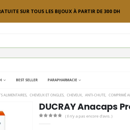
ATUITE SUR TOUS LES BIJOUX À PARTIR DE 300 DH
DI
BEST SELLER
PARAPHARMACIE
S ALIMENTAIRES
,
CHEVEUX ET ONGLES
,
CHEVEUX
,
ANTI-CHUTE
,
COMPRIMÉ A
DUCRAY Anacaps Pro
( Il n’y a pas encore d’avis. )
0
Sur 5