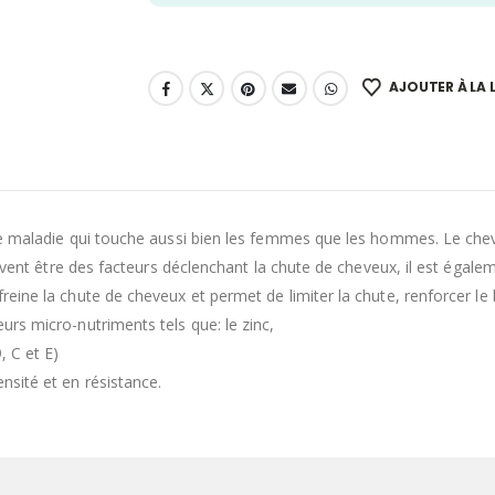
AJOUTER À LA L
e maladie qui touche aussi bien les femmes que les hommes. Le cheveu
uvent être des facteurs déclenchant la chute de cheveux, il est égalem
eine la chute de cheveux et permet de limiter la chute, renforcer le
rs micro-nutriments tels que: le zinc,
, C et E)
sité et en résistance.