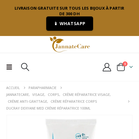
LIVRAISON GRATUITE SUR TOUS LES BIJOUX À PARTIR
DE 300 DH
📱 WHATSAPP
0
ACCUEIL
PARAPHARMACIE
JANNATECARE
,
VISAGE
,
CORPS
,
CRÈME RÉPARATRICE VISAGE
,
CRÈME ANTI-GRATTAGE
,
CRÈME RÉPARATRICE CORPS
DUCRAY DEXYANE MED CRÈME RÉPARATRICE 100ML