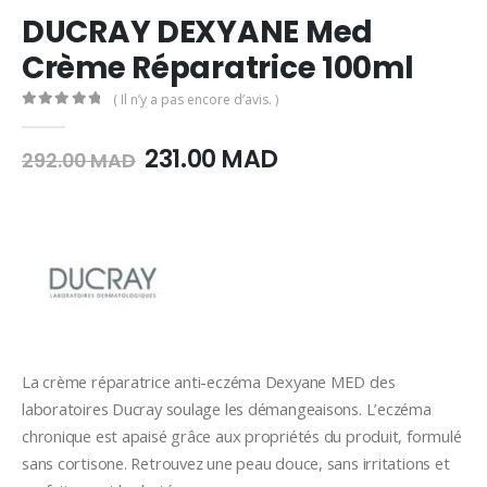
DUCRAY DEXYANE Med
Crème Réparatrice 100ml
( Il n’y a pas encore d’avis. )
0
Sur 5
Le
Le
231.00
MAD
292.00
MAD
prix
prix
initial
actuel
était :
est :
292.00
231.00
MAD.
MAD.
La crème réparatrice anti-eczéma Dexyane MED des
laboratoires Ducray soulage les démangeaisons. L’eczéma
chronique est apaisé grâce aux propriétés du produit, formulé
sans cortisone. Retrouvez une peau douce, sans irritations et