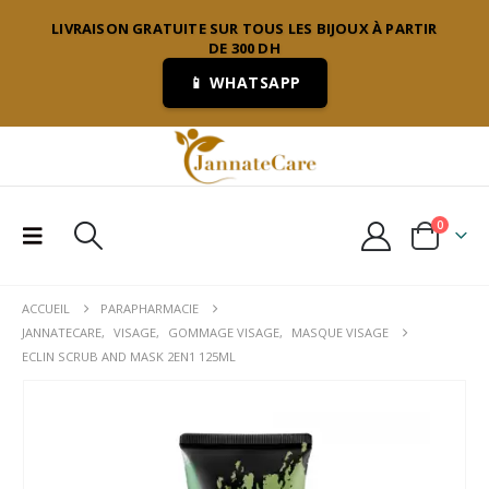
LIVRAISON GRATUITE SUR TOUS LES BIJOUX À PARTIR
DE 300 DH
📱 WHATSAPP
0
ACCUEIL
PARAPHARMACIE
JANNATECARE
,
VISAGE
,
GOMMAGE VISAGE
,
MASQUE VISAGE
ECLIN SCRUB AND MASK 2EN1 125ML