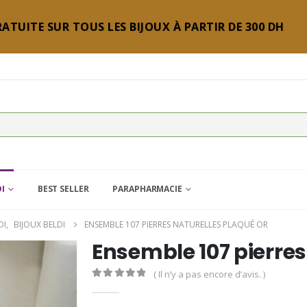
ATUITE SUR TOUS LES BIJOUX À PARTIR DE 300 DH
DI
BEST SELLER
PARAPHARMACIE
DI
,
BIJOUX BELDI
ENSEMBLE 107 PIERRES NATURELLES PLAQUÉ OR
Ensemble 107 pierres
( Il n’y a pas encore d’avis. )
0
Sur 5