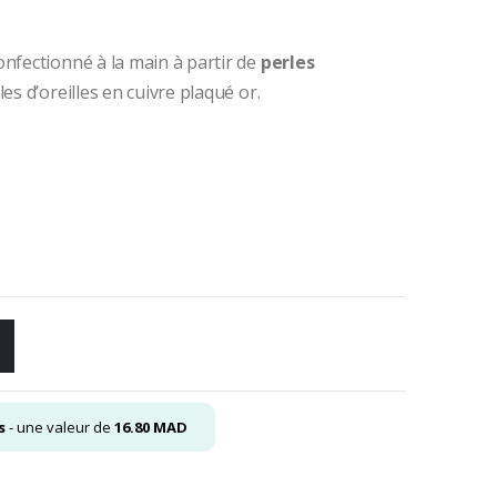
el
onfectionné à la main à partir de
perles
es d’oreilles en cuivre plaqué or.
30
.
s
- une valeur de
16.80
MAD