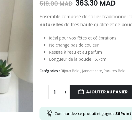
Le
Le
363.30
MAD
519.00
MAD
prix
prix
initial
actu
Ensemble composé de collier traditionnel c
était :
est :
naturelles
de très haute qualité et de boucl
519.00
363.
MAD.
MAD
Idéal pour vos fêtes et célébrations
Ne change pas de couleur
Résiste à l’eau et au parfum
Longueur de la boucle : 5,7cm
Catégories :
Bijoux Beldi
,
Jannatecare
,
Parures Beldi
AJOUTER AU PANIER
Commandez ce produit et gagnez
36
Point